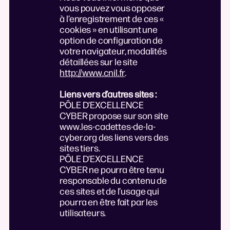
vous pouvez vous opposer
à l’enregistrement de ces «
cookies » en utilisant une
option de configuration de
votre navigateur, modalités
détaillées sur le site
http://www.cnil.fr
.
Liens vers d’autres sites :
PÔLE D’EXCELLENCE
CYBER propose sur son site
www.les-cadettes-de-la-
cyber.org des liens vers des
sites tiers.
PÔLE D’EXCELLENCE
CYBER ne pourra être tenu
responsable du contenu de
ces sites et de l’usage qui
pourra en être fait par les
utilisateurs.