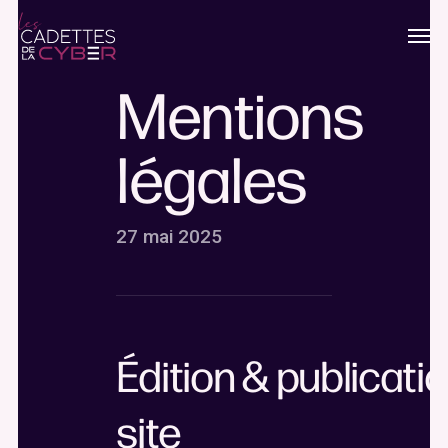
Passer
Men
au
contenu
principal
Mentions
légales
27 mai 2025
Édition & publicati
site