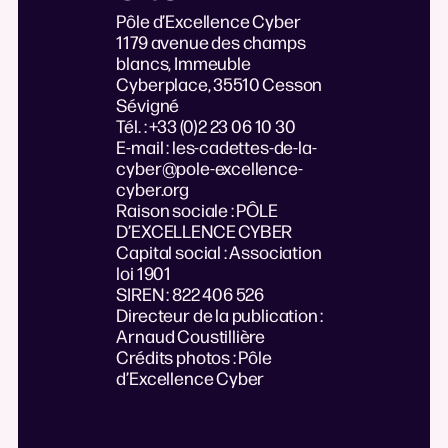
Pôle d’Excellence Cyber
1179 avenue des champs
blancs, Immeuble
Cyberplace, 35510 Cesson
Sévigné
Tél. : +33 (0)2 23 06 10 30
E-mail : les-cadettes-de-la-
cyber@pole-excellence-
cyber.org
Raison sociale : PÔLE
D’EXCELLENCE CYBER
Capital social : Association
loi 1901
SIREN : 822 406 526
Directeur de la publication :
Arnaud Coustillière
Crédits photos : Pôle
d’Excellence Cyber