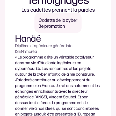
Les
cadettes
prennent
la
paroles
Cadette de la cyber
3e promotion
Hanäé
Diplôme d’ingénieure généraliste
ISEN Yncréa
« Le programme a été un véritable catalyseur
dans ma vie d’étudiante ingénieure en
cybersécurité. Les rencontres et les projets
autour de la cyber m’ont aidé à me construire.
J’ai adoré contribuer au développement du
programme en France. Je retiens notamment les
échanges enrichissants avec le directeur
général de l’ANSSI, Vincent Strubel. Et par
dessus tout la force du programme est de
donner vie à nos idées, qui se sont concrétisées
en projets, jusqu’à être présentés à l’European