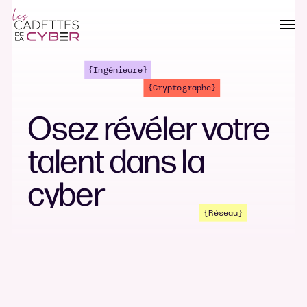
Passer
Men
au
contenu
principal
{Ingénieure}
{Cryptographe}
Osez
révéler
votre
talent
dans
la
cyber
{Réseau}